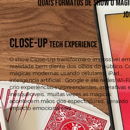
Quais formatos de show o Mági
Jo
close-up
tech experience
O show Close-Up transforma o impossível em
realidade bem diante dos olhos do público. 
mágicas modernas usando celulares, iPad,,
inteligência artificial , Google e até redes Wi-Fi
crio experiências surpreendentes, interativas 
inesquecíveis, muitas vezes as mágicas
acontecem mãos dos espectadores, gerando
impacto emocional real.