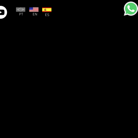
PT
EN
ES