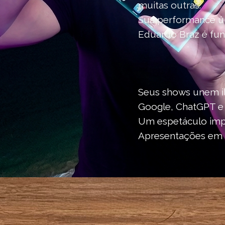
muitas outras.
Sua performance ún
Eduardo Braz é fun
Seus shows unem il
Google, ChatGPT e 
Um espetáculo impa
Apresentações em po