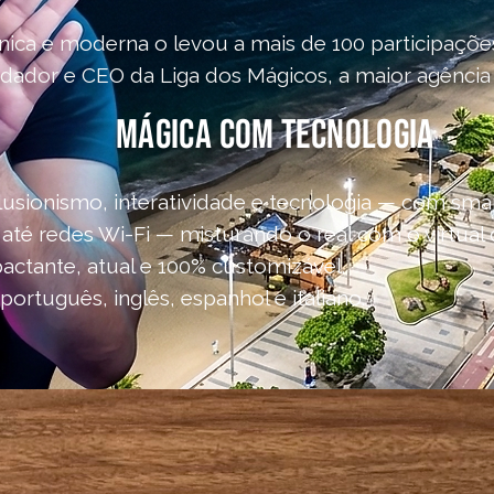
ica e moderna o levou a mais de 100 participações
dador e CEO da Liga dos Mágicos, a maior agência 
Mágica com Tecnologia
usionismo, interatividade e tecnologia — com smar
até redes Wi-Fi — misturando o real com o virtual
ctante, atual e 100% customizável.
rtuguês, inglês, espanhol e italiano.