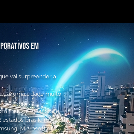
rporativos em
que vai surpreender a
leza, uma cidade muito
com mais de 25 anos de
 estados brasileiros e em
msung, Microsoft e