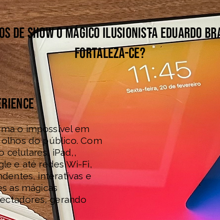
os de show o Mágico Ilusionista Eduardo Br
Fortaleza-CE?
erience
rma o impossível em
 olhos do público. Com
celulares, iPad,,
ogle e até redes Wi-Fi,
dentes, interativas e
es as mágicas
ectadores, gerando