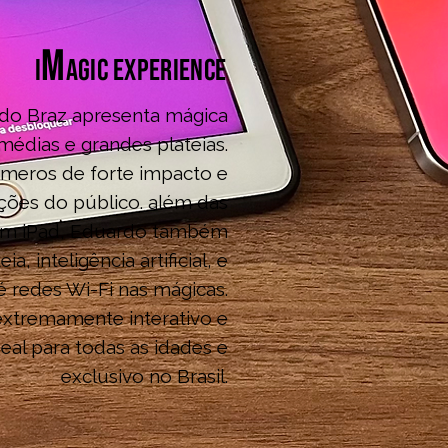
m
i
agic experience
do Braz apresenta mágica
médias e grandes plateias.
meros de forte impacto e
ções do público. além das
com iPad, Eduardo também
ia, inteligência artificial, e
é redes Wi-Fi nas mágicas.
xtremamente interativo e
eal para todas as idades e
exclusivo no Brasil.