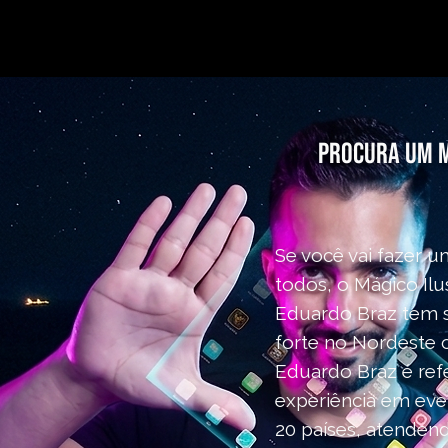
Procura um M
Se você vai fazer 
todos, o Mágico Ilu
Eduardo Braz tem s
forte no Nordeste 
Eduardo Braz é ref
experiência em even
20 países, atenden