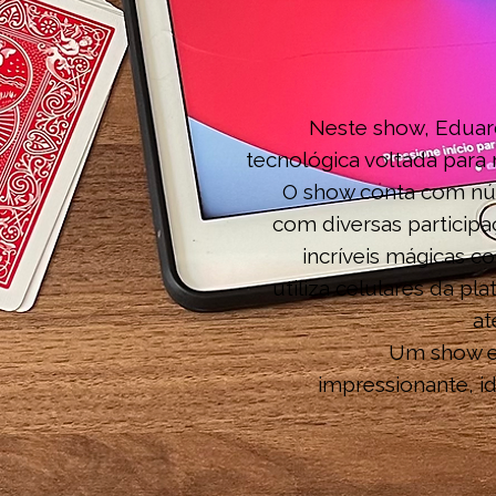
Neste show, Eduar
tecnológica voltada para 
O show conta com nú
com diversas participa
incríveis mágicas 
utiliza celulares da plate
at
Um show e
impressionante, id