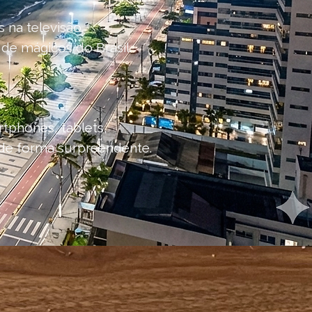
 na televisão.
de mágicos do Brasil.
tphones, tablets,
 de forma surpreendente.