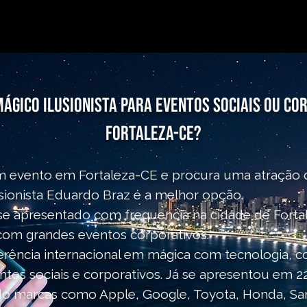
ágico Ilusionista para eventos sociais ou co
Fortaleza-CE?
um evento em Fortaleza-CE e procura uma atração 
sionista Eduardo Braz é a melhor opção.
e apresentado com frequencia na cidade de Forta
com grandes eventos corporativos.
erência internacional em mágica com tecnologia, 
tos sociais e corporativos. Já se apresentou em 22
do marcas como Apple, Google, Toyota, Honda, Sa