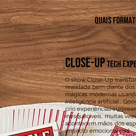
Quais format
close-up
tech exp
O show Close-Up transfo
realidade bem diante dos
mágicas modernas usando 
inteligência artificial , Go
crio experiências surpreen
inesquecíveis, muitas vez
acontecem mãos dos esp
impacto emocional real.